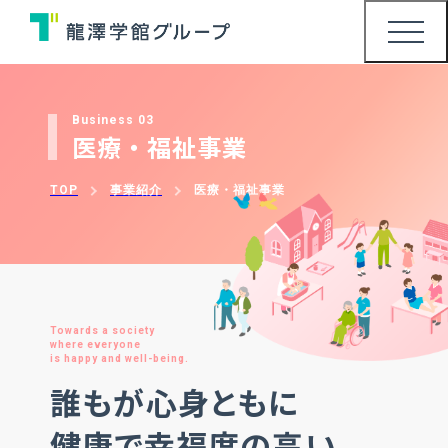
Business 03
医療・福祉事業
TOP
事業紹介
医療・福祉事業
Towards a society
where everyone
is happy and well-being.
誰もが心身ともに
健康で幸福度の高い