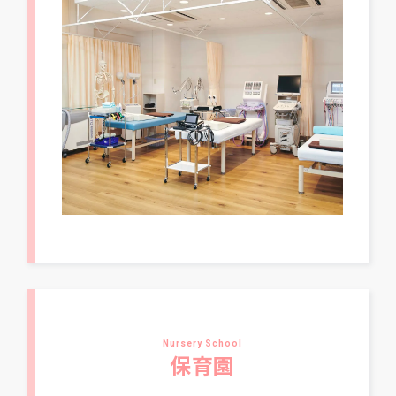
Nursery School
保育園