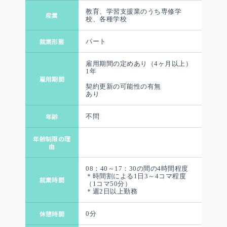
教育、学習支援業のうち専修学
産業
校、各種学校
就業形態
パート
雇用期間の定めあり（4ヶ月以上）
1年
雇用期間
契約更新の可能性の有無
あり
年齢
不問
年齢制限の理
由
08：40～17：30の間の4時間程度
＊時間割による1日3～4コマ程度
就業時間
（1コマ50分）
＊週2日以上勤務
休憩時間
0分