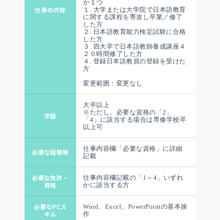
か１つ
仕事の内容
１. 大学または大学院で日本語教育
に関する課程を専攻し卒業／修了
した方
２. 日本語教育能力検定試験に合格
した方
３. 四大卒で日本語教師養成講座４
２０時間修了した方
４. 登録日本語教員の登録を受けた
方
変更範囲：変更なし
大卒以上
※ただし、必要な資格の「2」
学歴
「4」に該当する場合は専修学校卒
健康経営宣言
プライバシーポリシー
サイトポリシー
サイトマップ
以上可
アクセス
仕事内容欄「必要な資格」に詳細
必要な経験等
記載
必要な免許・
仕事内容欄記載の「1～4」いずれ
資格
かに該当する方
必要なPCス
Word、Excel、PowerPointの基本操
キル
作