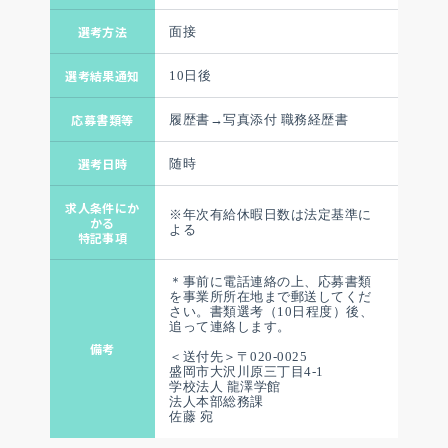
選考方法
面接
選考結果通知
10日後
応募書類等
履歴書→写真添付 職務経歴書
選考日時
随時
求人条件にか
※年次有給休暇日数は法定基準に
かる
よる
特記事項
＊事前に電話連絡の上、応募書類
を事業所所在地まで郵送してくだ
さい。書類選考（10日程度）後、
追って連絡します。
備考
＜送付先＞〒020-0025
盛岡市大沢川原三丁目4-1
学校法人 龍澤学館
法人本部総務課
佐藤 宛