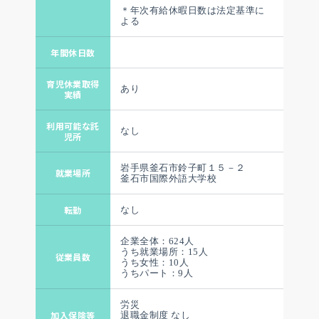
＊年次有給休暇日数は法定基準に
よる
年間休日数
育児休業取得
あり
実績
利用可能な託
なし
児所
岩手県釜石市鈴子町１５－２
就業場所
釜石市国際外語大学校
転勤
なし
企業全体：624人
うち就業場所：15人
従業員数
うち女性：10人
うちパート：9人
労災
加入保険等
退職金制度 なし