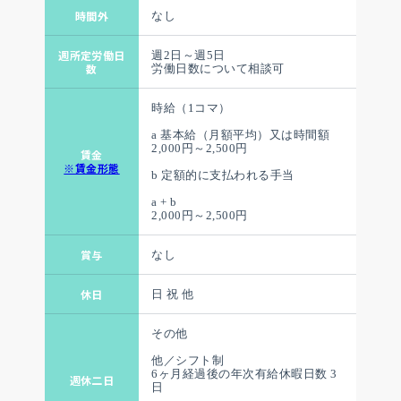
時間外
なし
週所定労働日
週2日～週5日
数
労働日数について相談可
時給（1コマ）
a 基本給（月額平均）又は時間額
2,000円～2,500円
賃金
※賃金形態
b 定額的に支払われる手当
a + b
2,000円～2,500円
賞与
なし
休日
日 祝 他
その他
他／シフト制
6ヶ月経過後の年次有給休暇日数 3
週休二日
日