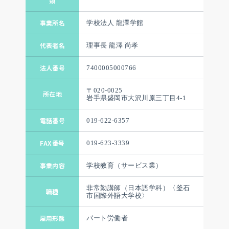
類
事業所名
学校法人 龍澤学館
代表者名
理事長 龍澤 尚孝
法人番号
7400005000766
〒020-0025
所在地
岩手県盛岡市大沢川原三丁目4-1
電話番号
019-622-6357
FAX番号
019-623-3339
事業内容
学校教育（サービス業）
非常勤講師（日本語学科）〈釜石
職種
市国際外語大学校〉
雇用形態
パート労働者
RECRUIT